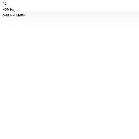
по короткому
номеру, где бы
они ни были.