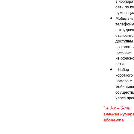
в корпора
сеть по к
нумераци
Мобильн
телефоны
сотрудни
становятс
доступны
по коротк
номерам
из офисн
сети;
Набор
короткого
номера с
мобильно
осуществ
через пре
* + 3-х – 6-ти
значная нумер
абонента