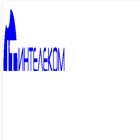
Перейти к содержимому
Главная
Услуги
Голосовые услуги
Мобильная связь
Мобильная связь
Если Вас не устраивает услуга «Виртуальная АТС», базирующаяся
связи ПАО «ВымпелКом».
ОСТАВИТЬ ЗАЯВКУ