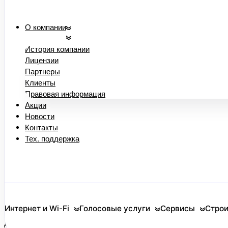
Услуга FMTN
О компании
объединяет
мобильную
и фиксированную
История компании
сеть компании.
Лицензии
Партнеры
FMTN позволит
Клиенты
вашей компании
создать
Правовая информация
персональную
Акции
корпоративную
Новости
телефонную
Контакты
сеть, которая
Тех. поддержка
будет сочетать
в себе
преимущества
фиксированной
и мобильной
связи.
Теперь ваши
Интернет и Wi-Fi
Голосовые услуги
Сервисы
Строи
сотрудники будут
доступны