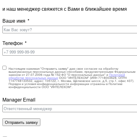
и наш менеджер свяжется с Вами в ближайшее время
Ваше имя
Телефон
Настоящим нажимая "Отправить заявку" даю свое согласие на обработку
вышеуказанных персональных данных способами, предусмотренными Федеральным
законом от 27.07.2006 года № 152-ФЗ "О персональных данных" и
Политикой
обработки персональных данных
ООО "ИНТЕЛЕКОМ" (ИНН 7718003628, ОГРН
1147748133532, адрес: 105122, г. Москва, Щёлковское шоссе, д.5, стр.1, офис 437).
Порядок и условия конфиденциальности информации отражены в Политике
конфиденциальности ООО "ИНТЕЛЕКОМ".
Manager Email
Отправить заявку