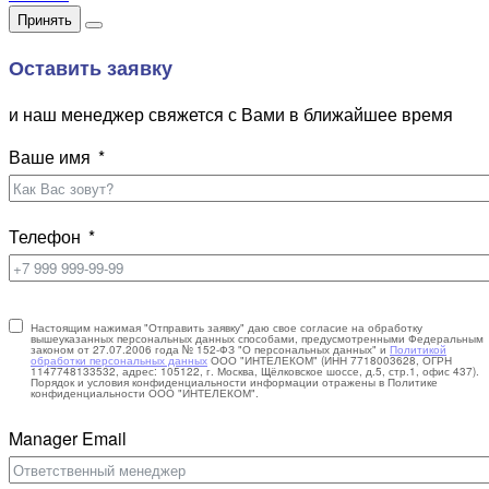
Принять
Оставить заявку
и наш менеджер свяжется с Вами в ближайшее время
Ваше имя
Телефон
Настоящим нажимая "Отправить заявку" даю свое согласие на обработку
вышеуказанных персональных данных способами, предусмотренными Федеральным
законом от 27.07.2006 года № 152-ФЗ "О персональных данных" и
Политикой
обработки персональных данных
ООО "ИНТЕЛЕКОМ" (ИНН 7718003628, ОГРН
1147748133532, адрес: 105122, г. Москва, Щёлковское шоссе, д.5, стр.1, офис 437).
Порядок и условия конфиденциальности информации отражены в Политике
конфиденциальности ООО "ИНТЕЛЕКОМ".
Manager Email